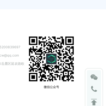
200839697
cw@qq.com
市岳麓区延农路欧
园
微信公众号