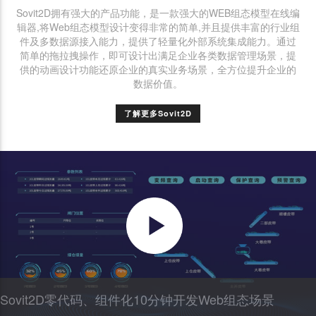
Sovit2D拥有强大的产品功能，是一款强大的WEB组态模型在线编
辑器,将Web组态模型设计变得非常的简单,并且提供丰富的行业组
件及多数据源接入能力，提供了轻量化外部系统集成能力。通过
简单的拖拉拽操作，即可设计出满足企业各类数据管理场景，提
供的动画设计功能还原企业的真实业务场景，全方位提升企业的
数据价值。
了解更多Sovit2D
Sovit2D零代码、组件化10分钟开发Web组态场景