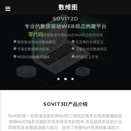
数维图
零代码
零代码
图表组件单独发布
在线动态数据绑定
在线搭积木式编辑3D场景
多种类3D模型文件导入
SOVIT2D
单模型敏捷轻量化发布与集成
数据驱动三维动画配置
WEB在线拖拽编辑
二次开发简易集成
海量模板免费使用
专业的数据驱动WEB组态构建平台
交互事件在线定义
API自定义开发
图表集成与数据绑定
零代码
开发数据可视化动态Web组态模型页面
图表集成与动态数据绑定
交互事件在线定义
可视化数据驱动动画
可视化动态数据绑定
WEB在线拖拽式编辑
API自定义开发
SOVIT3D产品介绍
Sovit3D是一款快速高效的Web3D三维组态场景在线搭建编辑器,
将Web3D场景页面的开发变得非常的简单,并且提供丰富的行业
3D模型及多数据源接入能力，提供了轻量化外部系统集成能力。