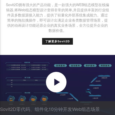
Sovit2D拥有强大的产品功能，是一款强大的WEB组态模型在线编
辑器,将Web组态模型设计变得非常的简单,并且提供丰富的行业组
件及多数据源接入能力，提供了轻量化外部系统集成能力。通过
简单的拖拉拽操作，即可设计出满足企业各类数据管理场景，提
供的动画设计功能还原企业的真实业务场景，全方位提升企业的
数据价值。
了解更多Sovit2D
Sovit2D零代码、组件化10分钟开发Web组态场景