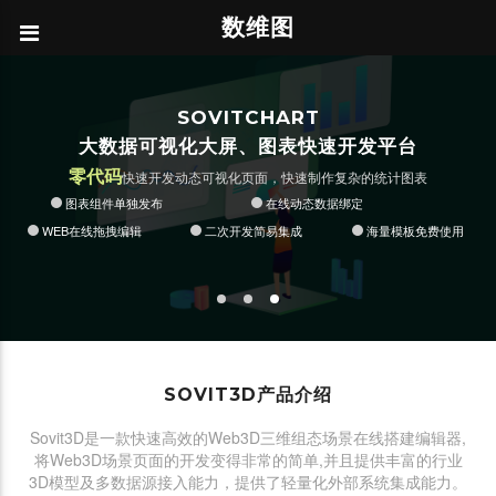
数维图
零代码
零代码
在线搭积木式编辑3D场景
图表集成与动态数据绑定
交互事件在线定义
多种类3D模型文件导入
SOVITCHART
单模型敏捷轻量化发布与集成
数据驱动三维动画配置
可视化数据驱动动画
可视化动态数据绑定
大数据可视化大屏、图表快速开发平台
交互事件在线定义
API自定义开发
图表集成与数据绑定
WEB在线拖拽式编辑
API自定义开发
零代码
快速开发动态可视化页面，快速制作复杂的统计图表
图表组件单独发布
在线动态数据绑定
WEB在线拖拽编辑
二次开发简易集成
海量模板免费使用
SOVIT3D产品介绍
Sovit3D是一款快速高效的Web3D三维组态场景在线搭建编辑器,
将Web3D场景页面的开发变得非常的简单,并且提供丰富的行业
3D模型及多数据源接入能力，提供了轻量化外部系统集成能力。