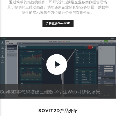
通过简单的拖拉拽操作，即可设计出满足企业各类数据管理场
景，提供的三维动画设计功能还原企业的真实业务场景，以数字
孪生的展示效果全方位提升企业的数据价值。
了解更多Sovit3D
Sovit3D零代码搭建三维数字孪生Web可视化场景
SOVIT2D产品介绍