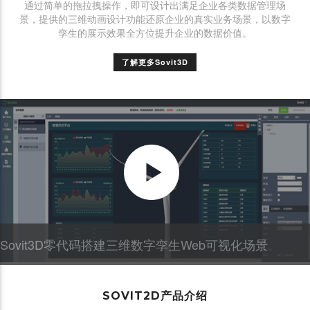
通过简单的拖拉拽操作，即可设计出满足企业各类数据管理场
景，提供的三维动画设计功能还原企业的真实业务场景，以数字
孪生的展示效果全方位提升企业的数据价值。
了解更多Sovit3D
Sovit3D零代码搭建三维数字孪生Web可视化场景
SOVIT2D产品介绍