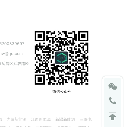
200839697
cw@qq.com
市岳麓区延农路欧
园
微信公众号
源 内蒙新能源 江西新能源 新疆新能源 三峡电