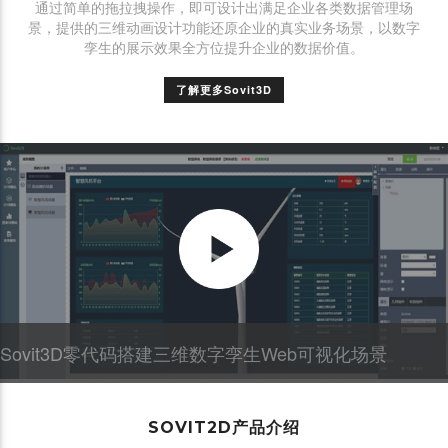
通过简单的拖拉拽操作，即可设计出满足企业各类数据管理场
景，提供的三维动画设计功能还原企业的真实业务场景，以数字
孪生的展示效果全方位提升企业的数据价值。
了解更多Sovit3D
Sovit3D零代码搭建三维数字孪生Web可视化场景
SOVIT2D产品介绍