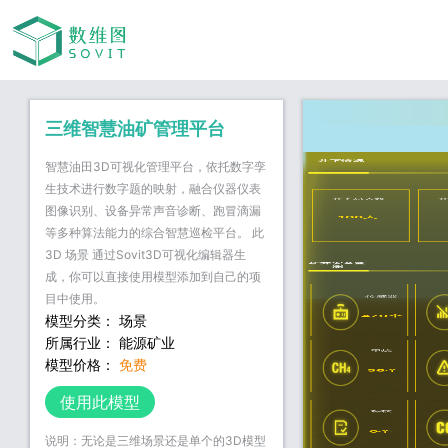
三维智慧油矿管理平台
智慧油田3D可视化管理平台，依托数字孪
井下情况
生技术进行数字题的映射，融合仪器仪表
井下总人数
图像识别、设备异常声音诊断、跑冒滴漏
106人
等多种算法能力的综合智慧巡检平台。 此
3D 场景 通过Sovit3D可视化编辑器生
矿井安全监
测
成，你可以直接使用模型添加到自己的项
目中使用。
传感器
模型分类： 场景
479个
所属行业： 能源矿业
甲烷
模型价格：
免费
56个
使用此模型
标校
0个
说明：无论是三维场景还是单个的3D模型