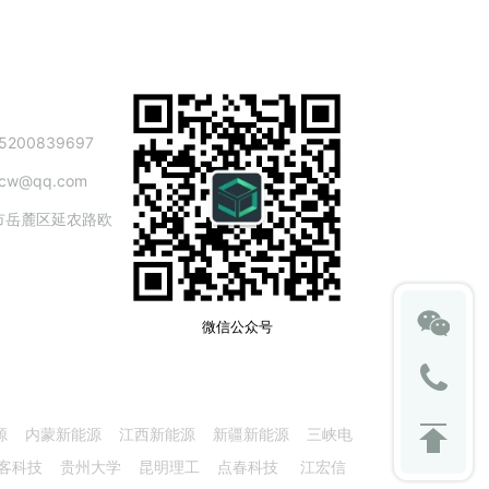
200839697
cw@qq.com
市岳麓区延农路欧
园
微信公众号
源 内蒙新能源 江西新能源 新疆新能源 三峡电
客科技 贵州大学 昆明理工 点春科技 江宏信