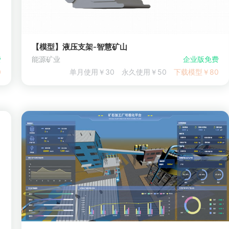
【模型】液压支架-智慧矿山
费
能源矿业
企业版免费
0
单月使用￥30
永久使用￥50
下载模型￥80