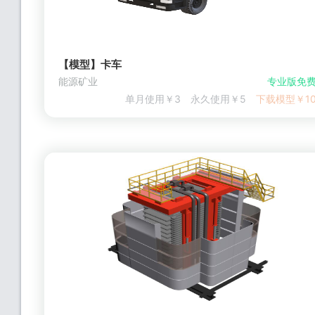
【模型】卡车
能源矿业
专业版免
单月使用￥3
永久使用￥5
下载模型￥1