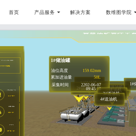
首页
产品服务
解决方案
数维图学院
智慧油矿管理平
1#储油罐
井下总车辆
66辆
油位高度
159.02mm
累加进油量
50L
1#抽油机
1
采集时间
2202-06-07
1#送油机
2#抽油机
09:45:18
2#送油机
无信号
3#送油机
0个
4#送油机
报警
0个
CO
71个