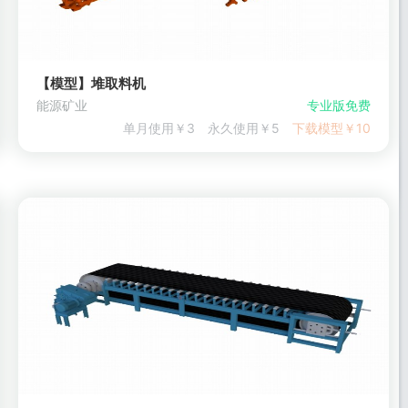
【模型】堆取料机
能源矿业
专业版免费
单月使用￥3
永久使用￥5
下载模型￥10