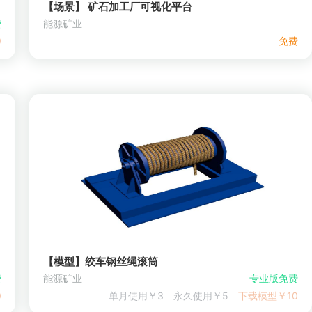
【场景】 矿石加工厂可视化平台
费
能源矿业
0
免费
【模型】绞车钢丝绳滚筒
费
能源矿业
专业版免费
0
单月使用￥3
永久使用￥5
下载模型￥10