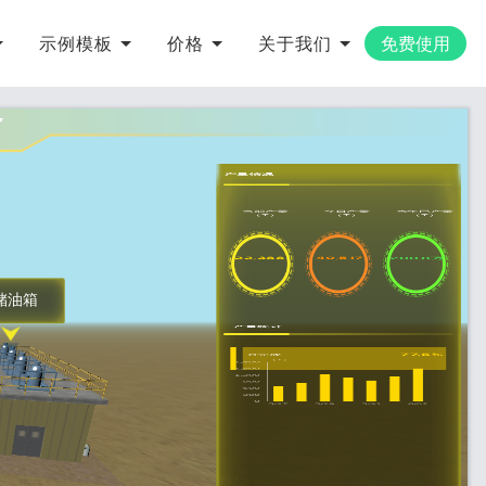
示例模板
价格
关于我们
免费使用
台
产量情况
当前产量
今日产量
当年已产量
（T）
（T）
（T）
22,388
40,517
200.8万
#储油箱
产量统计
77.5%
月完成