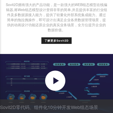
Sovit2D拥有强大的产品功能，是一款强大的WEB组态模型在线编
辑器,将Web组态模型设计变得非常的简单,并且提供丰富的行业组
件及多数据源接入能力，提供了轻量化外部系统集成能力。通过
简单的拖拉拽操作，即可设计出满足企业各类数据管理场景，提
供的动画设计功能还原企业的真实业务场景，全方位提升企业的
数据价值。
了解更多Sovit2D
Sovit2D零代码、组件化10分钟开发Web组态场景