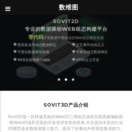
数维图
零代码
零代码
图表组件单独发布
在线动态数据绑定
在线搭积木式编辑3D场景
多种类3D模型文件导入
SOVIT2D
单模型敏捷轻量化发布与集成
数据驱动三维动画配置
WEB在线拖拽编辑
二次开发简易集成
海量模板免费使用
专业的数据驱动WEB组态构建平台
交互事件在线定义
API自定义开发
图表集成与数据绑定
零代码
开发数据可视化动态Web组态模型页面
图表集成与动态数据绑定
交互事件在线定义
可视化数据驱动动画
可视化动态数据绑定
WEB在线拖拽式编辑
API自定义开发
SOVIT3D产品介绍
Sovit3D是一款快速高效的Web3D三维组态场景在线搭建编辑器,
将Web3D场景页面的开发变得非常的简单,并且提供丰富的行业
3D模型及多数据源接入能力，提供了轻量化外部系统集成能力。